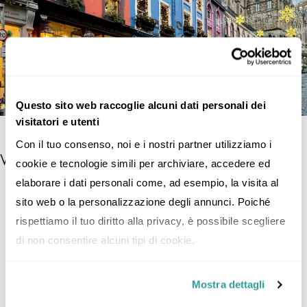
Questo sito web raccoglie alcuni dati personali dei
visitatori e utenti
Con il tuo consenso, noi e i nostri partner utilizziamo i 
VISTE PANORAMICHE
cookie e tecnologie simili per archiviare, accedere ed 
Se ami le passeggiate e l’aria fresca recati in
Princes
elaborare i dati personali come, ad esempio, la visita al 
Street Garden
. Sarà come essere immersi nella natura,
sito web o la personalizzazione degli annunci. Poiché 
visto che il giardino si estende su una superficie di
rispettiamo il tuo diritto alla privacy, è possibile scegliere 
150.000 metri quadrati, con fontane e laghetti. Vicino
di non consentire alcuni tipi di cookie.
ad esso troverai lo Scott Monument dedicato allo
scrittore scozzese Sir Walter Scott, dove potrai salire i
Mostra dettagli
287 scalini fino alla cima, e ti assicuro che vale la pena