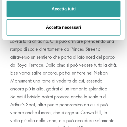
a patto che si soffra di vertigini o di claustrofobia,
Accetta tutti
perché si arriva alla cima grazie a un’angusta scala a
chiocciola che si restringe man mano che si sale.
Accetta necessari
Ti consiglio di visitare anche
Calton Hill
, una collina che
sovrasta la cittadina. Ci si può arrivare prendendo una
rampa di scale direttamente da Princes Street o
attraverso un sentiero che porta al lato nord del parco
da Royal Terrace. Dalla cima si può vedere tutta la città.
E se vorrai salire ancora, potrai entrare nel Nelson
Monument: una torre di vedetta da cui, essendo
ancora più in alto, godrai di un tramonto splendido!
Se ami il brivido potrai provare anche la scalata di
Arthur’s Seat, altro punto panoramico da cui si può
vedere anche il mare, che si erge su Crown Hill, la
vetta più alta della zona, e si può accedere solamente