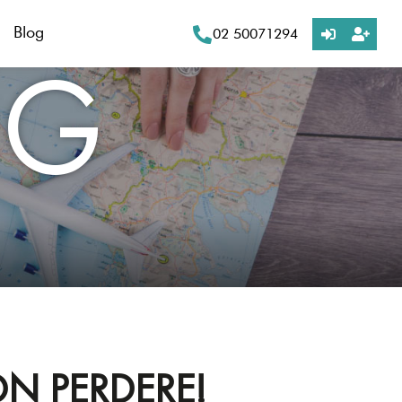
Blog
02 50071294
OG
ON PERDERE!