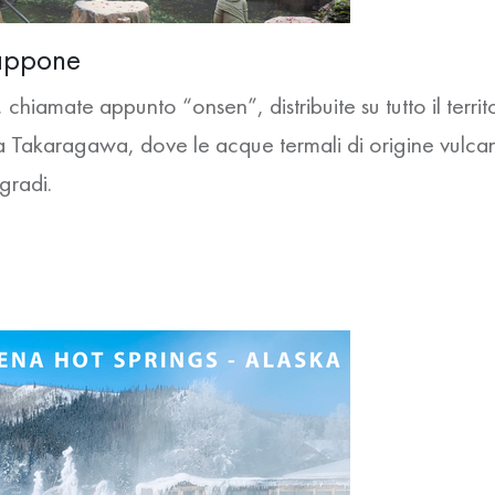
appone
iamate appunto “onsen”, distribuite su tutto il territo
è a Takaragawa, dove le
acque termali di origine vulca
gradi.