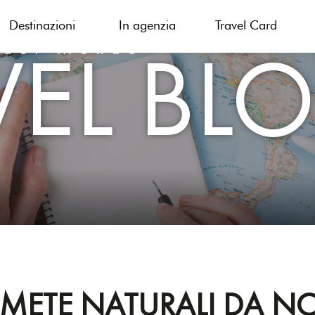
Destinazioni
In agenzia
Travel Card
VEL BL
 del Mondo
6 METE NATURALI DA N