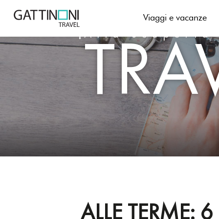
Skip
to
Viaggi e vacanze
TRA
content
Alla scoperta
ALLE TERME: 