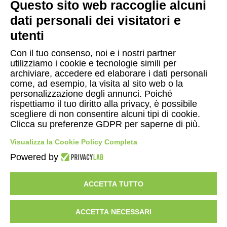
Questo sito web raccoglie alcuni
dati personali dei visitatori e
utenti
Con il tuo consenso, noi e i nostri partner
utilizziamo i cookie e tecnologie simili per
ASSISTENZA
archiviare, accedere ed elaborare i dati personali
Servizio clienti online
come, ad esempio, la visita al sito web o la
personalizzazione degli annunci. Poiché
rispettiamo il tuo diritto alla privacy, è possibile
scegliere di non consentire alcuni tipi di cookie.
Clicca su preferenze GDPR per saperne di più.
© Copyright 2026 Gattinoni Travel Network s.r.l.
|
P.I.
Visualizza la Cookie Policy Completa
02713750137
|
Licenza n. 21414 del 08.06.2006
|
Polizza RC n.
Powered by
210328029
UNIPOL SAI
- Fondo Vacanze Felici
ACCETTA TUTTO
ACCETTA NECESSARI