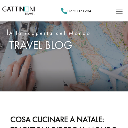
Skip
to
02 50071294
content
Alla scoperta del Mondo
TRAVEL BLOG
COSA CUCINARE A NATALE: