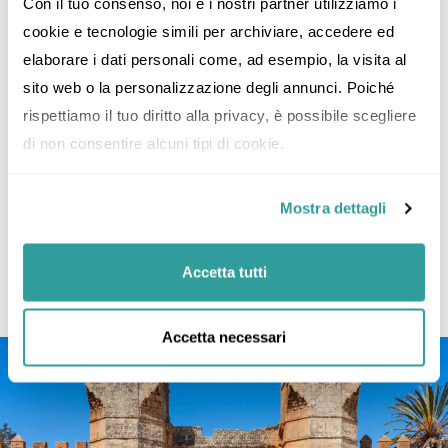
Con il tuo consenso, noi e i nostri partner utilizziamo i 
Fondata dai Fenici e poi ampliata dai Romani, conserva
cookie e tecnologie simili per archiviare, accedere ed 
resti di terme, templi e vasche per la salatura del pesce.
elaborare i dati personali come, ad esempio, la visita al 
Ma Lixus non è solo storia: la leggenda racconta che
sito web o la personalizzazione degli annunci. Poiché 
qui si trovasse il
Giardino delle Esperidi
, dove Ercole
rispettiamo il tuo diritto alla privacy, è possibile scegliere 
compì una delle sue fatiche rubando le mele d’oro.
di non consentire alcuni tipi di cookie.
Oggi il sito si affaccia sul fiume Loukkos, con vista
sull’oceano.
Mostra dettagli
Visitandolo al tramonto, si comprende come mito e
realtà convivano da secoli in questo luogo incantato.
Accetta tutti
Accetta necessari