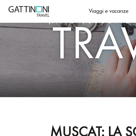
Skip
to
Viaggi e vacanze
TRA
content
Alla scoperta
MUSCAT: LA 