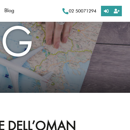
Blog
02 50071294
OG
LE DELL’OMAN