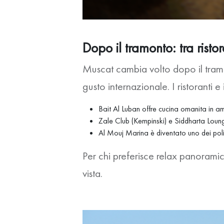
Dopo il tramonto: tra rist
Muscat cambia volto dopo il tramo
gusto internazionale. I ristoranti 
Bait Al Luban offre cucina omanita in am
Zale Club (Kempinski) e Siddharta Loun
Al Mouj Marina è diventato uno dei poli 
Per chi preferisce relax panorami
vista.