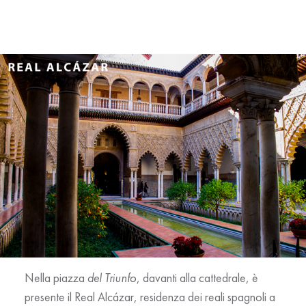
Nella piazza
del Triunfo
, davanti alla cattedrale, è
presente il
Real Alcázar
, residenza dei reali spagnoli a