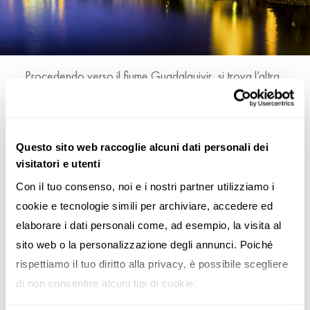
Procedendo verso il fiume Guadalquivir, si trova l’altra
storica torre di Siviglia, la
Torre del Oro
, cui leggenda
narra che debba il nome ad un completo rivestimento di
azulejos
d’oro. Sullo stesso lato del fiume, a poco più
Questo sito web raccoglie alcuni dati personali dei
di 500 metri di distanza, si erge ciò che unisce sacro e
visitatori e utenti
profano, la
Real Maestranza
, la
plaza de toros
più
Con il tuo consenso, noi e i nostri partner utilizziamo i 
antica di Spagna, dove hanno combattuto i più grandi
cookie e tecnologie simili per archiviare, accedere ed 
toreri e dove ogni anno, durante la
Feria de Abril
, festa
elaborare i dati personali come, ad esempio, la visita al 
della città, si svolgono ancora le corride.
sito web o la personalizzazione degli annunci. Poiché 
rispettiamo il tuo diritto alla privacy, è possibile scegliere 
di non consentire alcuni tipi di cookie.