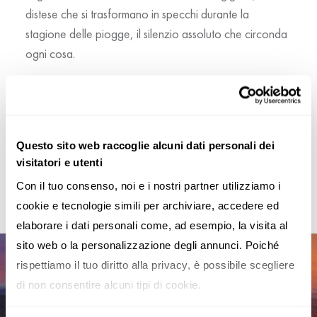
distese che si trasformano in specchi durante la
stagione delle piogge, il silenzio assoluto che circonda
ogni cosa.
E poi ci sono le lagune colorate del sud boliviano: la
Laguna Colorada con i suoi fenicotteri rosa, le
fumarole e i geyser del Sol de Mañana, e la Laguna
Verde ai piedi del vulcano Licancabur. Qui la natura si
Questo sito web raccoglie alcuni dati personali dei
visitatori e utenti
fa protagonista assoluta, in uno degli scenari più
spettacolari del continente.
Con il tuo consenso, noi e i nostri partner utilizziamo i 
cookie e tecnologie simili per archiviare, accedere ed 
elaborare i dati personali come, ad esempio, la visita al 
sito web o la personalizzazione degli annunci. Poiché 
rispettiamo il tuo diritto alla privacy, è possibile scegliere 
di non consentire alcuni tipi di cookie.