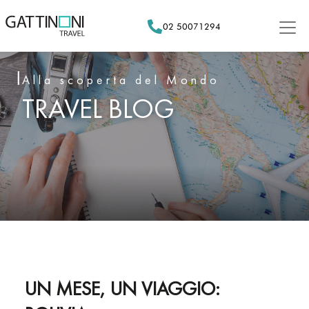
Skip
to
02 50071294
content
Alla scoperta del Mondo
TRAVEL BLOG
UN MESE, UN VIAGGIO: