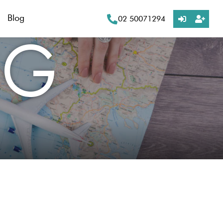
Blog
02 50071294
OG