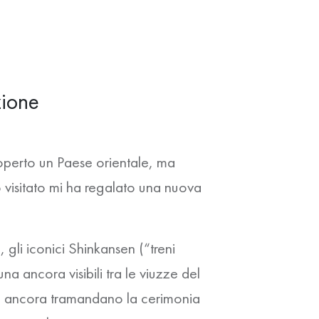
zione
coperto un Paese orientale, ma
 visitato mi ha regalato una nuova
 gli iconici
Shinkansen
(“treni
a ancora visibili tra le viuzze del
he ancora tramandano la cerimonia