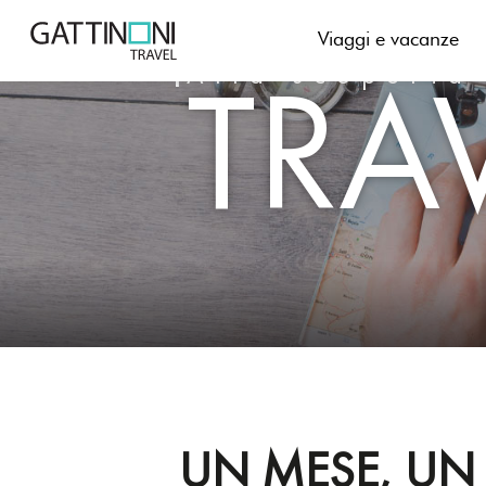
Skip
to
Viaggi e vacanze
TRA
content
Alla scoperta
UN MESE, UN