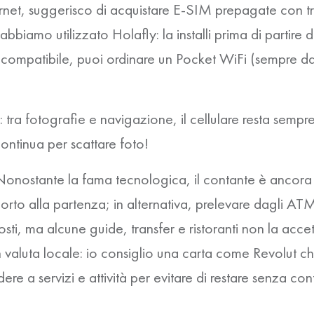
rnet, suggerisco di acquistare E-SIM prepagate con traf
i abbiamo utilizzato
Holafly
: la installi prima di partire 
 è compatibile, puoi ordinare un
Pocket WiFi
(sempre dall
ra fotografie e navigazione, il cellulare resta semp
ntinua per scattare foto!
nostante la fama tecnologica, il contante è ancora mo
rto alla partenza; in alternativa, prelevare dagli ATM
sti, ma alcune guide, transfer e ristoranti non la acce
aluta locale: io consiglio una carta come Revolut ch
e a servizi e attività per evitare di restare senza cont