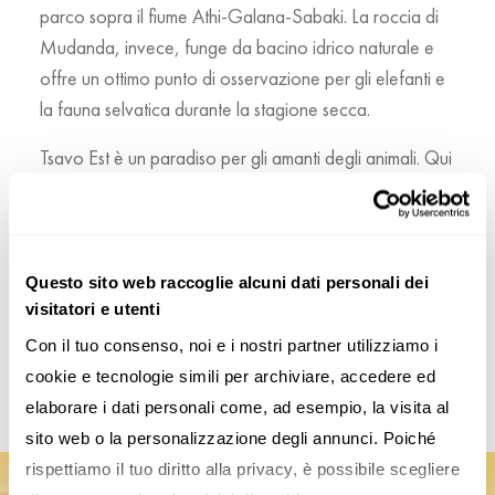
parco sopra il fiume Athi-Galana-Sabaki. La roccia di
Mudanda, invece, funge da bacino idrico naturale e
offre un ottimo punto di osservazione per gli elefanti e
la fauna selvatica durante la stagione secca.
Tsavo Est è un paradiso per gli amanti degli animali. Qui
è possibile
avvistare elefanti, bufali, giraffe, leoni, zebre, antilopi, i
ppopotami, coccodrilli, sciacalli, gatti
selvatici, manguste, civette, ghepardi, linci, gazzelle, or
Questo sito web raccoglie alcuni dati personali dei
visitatori e utenti
ici, gerenuk, cervicapre e molte altre specie. Le paludi
di
Kanderi
e la diga di
Aruba
sono habitat frequentati
Con il tuo consenso, noi e i nostri partner utilizziamo i 
da varie specie di animali e uccelli.
cookie e tecnologie simili per archiviare, accedere ed 
elaborare i dati personali come, ad esempio, la visita al 
sito web o la personalizzazione degli annunci. Poiché 
rispettiamo il tuo diritto alla privacy, è possibile scegliere 