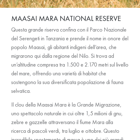
MAASAI MARA NATIONAL RESERVE
Questa grande riserva confina con il
Parco Nazionale
del Serengeti
in Tanzania e prende il nome in onore del
popolo Maasai, gli abitanti indigeni dell’area, che
migrarono qui dalla regione del Nilo. Si trova ad
un’altitudine compresa tra
1.500 e 2.170 metri sul livello
del mare
, offrendo una varietà di habitat che
sostengono la sua diversificata popolazione di fauna
selvatica.
Il clou della Maasai Mara è la
Grande Migrazione
,
uno spettacolo naturale in cui oltre
1,5 milioni di gnu,
zebre e gazzelle
attraversano il fiume Mara alla
ricerca di pascoli verdi, tra luglio e ottobre. Questo
incredibile spostamento di massa è uno dei più grandi