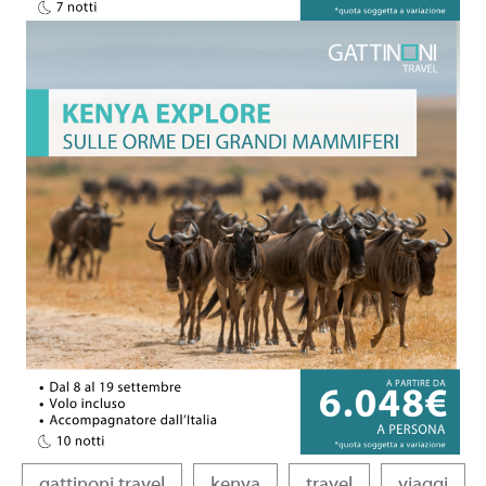
gattinoni travel
kenya
travel
viaggi