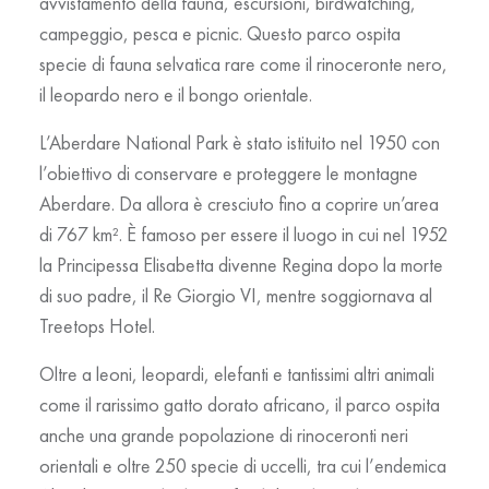
avvistamento della fauna, escursioni, birdwatching,
campeggio, pesca e picnic. Questo parco ospita
specie di fauna selvatica rare come il rinoceronte nero,
il leopardo nero e il bongo orientale.
L’Aberdare National Park è stato istituito nel 1950 con
l’obiettivo di conservare e proteggere le montagne
Aberdare. Da allora è cresciuto fino a coprire un’area
di
767 km²
. È famoso per essere il luogo in cui nel 1952
la Principessa Elisabetta divenne Regina dopo la morte
di suo padre, il Re Giorgio VI, mentre soggiornava al
Treetops Hotel.
Oltre a leoni, leopardi, elefanti e tantissimi altri animali
come il rarissimo gatto dorato africano, il parco ospita
anche una grande popolazione di rinoceronti neri
orientali e oltre 250 specie di uccelli, tra cui l’endemica