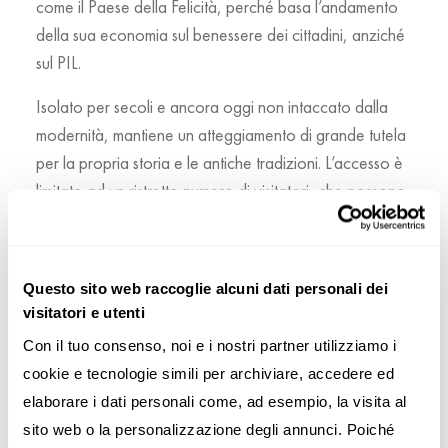
come il Paese della Felicità, perché basa l’andamento
della sua economia sul benessere dei cittadini, anziché
sul PIL.
Isolato per secoli e ancora oggi non intaccato dalla
modernità, mantiene un atteggiamento di grande tutela
per la propria storia e le antiche tradizioni. L’accesso è
limitato ad un ristretto numero di visitatori, che possono
scoprire paesaggi meravigliosi, villaggi dove la vita è
rimasta ferma al medioevo, imponenti monasteri-
fortezza e usanze millenarie. Da non perdere in
Questo sito web raccoglie alcuni dati personali dei
occasione del
Festival di Paro
!
visitatori e utenti
Visitare un luogo durante un evento o una cerimonia
Con il tuo consenso, noi e i nostri partner utilizziamo i 
molto sentita come il Festival di Paro, infatti, consente di
cookie e tecnologie simili per archiviare, accedere ed 
scoprire l’anima più autentica del luogo, vivendo la
elaborare i dati personali come, ad esempio, la visita al 
manifestazione insieme ai
local
e comprendendo al
sito web o la personalizzazione degli annunci. Poiché 