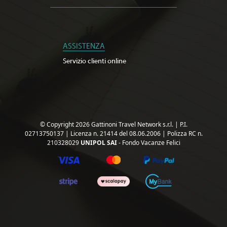
ASSISTENZA
Servizio clienti online
© Copyright 2026 Gattinoni Travel Network s.r.l.
|
P.I.
02713750137
|
Licenza n. 21414 del 08.06.2006
|
Polizza RC n.
210328029
UNIPOL SAI
- Fondo Vacanze Felici