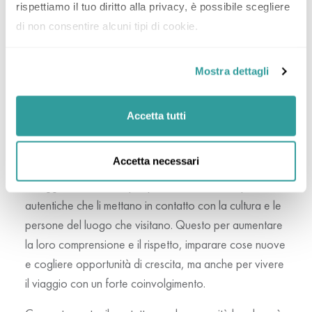
meglio il suo valore. Vivere in prima persona
rispettiamo il tuo diritto alla privacy, è possibile scegliere 
esperienze di questo tipo permette di distaccarsi dalle
di non consentire alcuni tipi di cookie.
attrazioni da cartolina e portare con sé emozioni e
sensazioni uniche.
Mostra dettagli
Accetta tutti
IMMERGERSI NELLA COMUNITÀ LOCALE
Accetta necessari
I viaggiatori sono sempre più alla ricerca di esperienze
autentiche che li mettano in contatto con la cultura e le
persone del luogo che visitano. Questo per aumentare
la loro comprensione e il rispetto, imparare cose nuove
e cogliere opportunità di crescita, ma anche per vivere
il viaggio con un forte coinvolgimento.