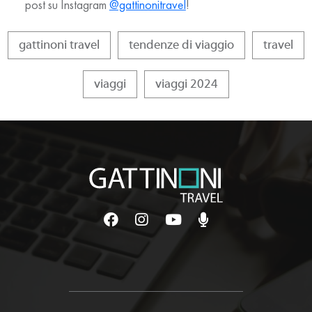
post su Instagram
@gattinonitravel
!
gattinoni travel
tendenze di viaggio
travel
viaggi
viaggi 2024