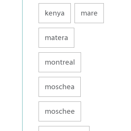
kenya
mare
matera
montreal
moschea
moschee