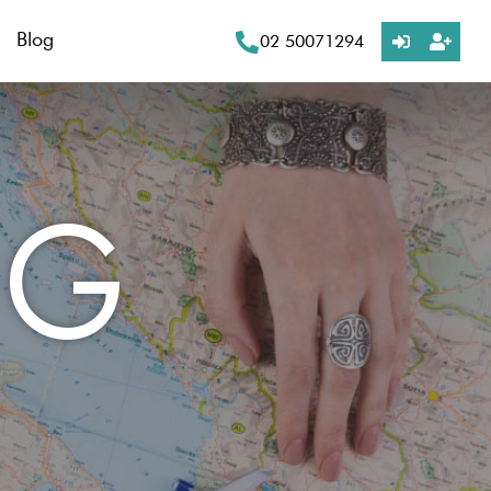
Blog
02 50071294
OG