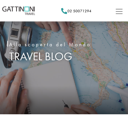
Skip
to
02 50071294
content
Alla scoperta del Mondo
TRAVEL BLOG