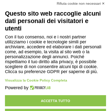
Rifiuta cookie non necessari ✕
Whistleblowing
Questo sito web raccoglie alcuni
dati personali dei visitatori e
utenti
Con il tuo consenso, noi e i nostri partner
utilizziamo i cookie e tecnologie simili per
ASSISTENZA
archiviare, accedere ed elaborare i dati personali
Servizio clienti online
come, ad esempio, la visita al sito web o la
personalizzazione degli annunci. Poiché
rispettiamo il tuo diritto alla privacy, è possibile
scegliere di non consentire alcuni tipi di cookie.
Clicca su preferenze GDPR per saperne di più.
© Copyright 2026 Gattinoni Travel Network s.r.l.
|
P.I.
Visualizza la Cookie Policy Completa
02713750137
|
Licenza n. 21414 del 08.06.2006
|
Polizza RC n.
Powered by
210328029
UNIPOL SAI
- Fondo Vacanze Felici
ACCETTA TUTTO