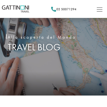
Skip
to
02 50071294
content
Alla scoperta del Mondo
TRAVEL BLOG