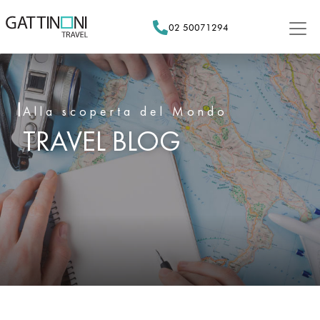
Skip
to
02 50071294
content
Alla scoperta del Mondo
TRAVEL BLOG