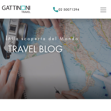
Skip
to
02 50071294
content
Alla scoperta del Mondo
TRAVEL BLOG