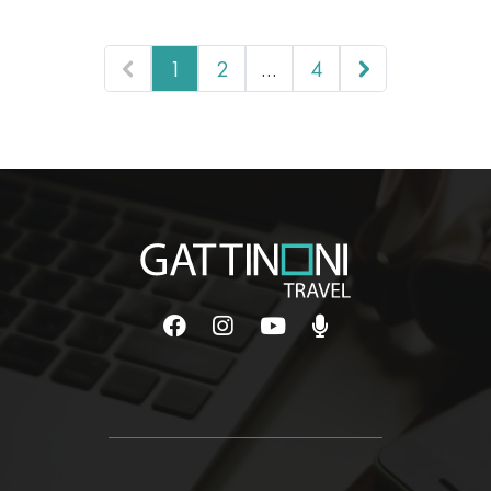
1
2
…
4