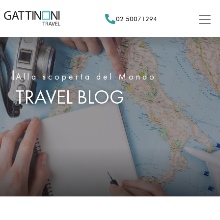
Skip
to
02 50071294
content
Alla scoperta del Mondo
TRAVEL BLOG