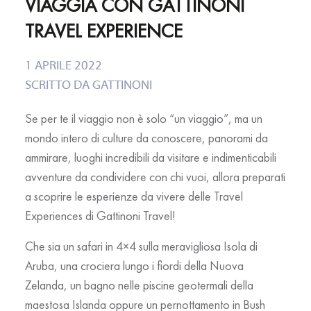
VIAGGIA CON GATTINONI
TRAVEL EXPERIENCE
1 APRILE 2022
SCRITTO DA
GATTINONI
Se per te il viaggio non è solo “un viaggio”, ma un
mondo intero di
culture
da conoscere,
panorami
da
ammirare,
luoghi incredibili
da visitare e indimenticabili
avventure
da condividere con chi vuoi, allora preparati
a scoprire le
esperienze da vivere
delle
Travel
Experiences di Gattinoni Travel
!
Che sia un
safari in 4×4
sulla meravigliosa
Isola di
Aruba
, una
crociera
lungo i fiordi della
Nuova
Zelanda
, un bagno nelle
piscine geotermali
della
maestosa
Islanda
oppure un pernottamento in Bush