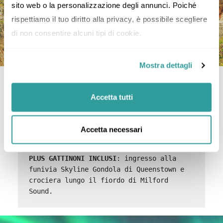
sito web o la personalizzazione degli annunci. Poiché 
rispettiamo il tuo diritto alla privacy, è possibile scegliere 
di non consentire alcuni tipi di cookie.
Mostra dettagli
NUOVA ZELANDA
Accetta tutti
14 giorni / 12 notti

Scopri il mare, la montagna, le foreste e 
Accetta necessari
la grande civiltà dei Maori della Nuova 
PLUS GATTINONI INCLUSI
: ingresso alla 
funivia Skyline Gondola di Queenstown e 
crociera lungo il fiordo di Milford 
Sound.