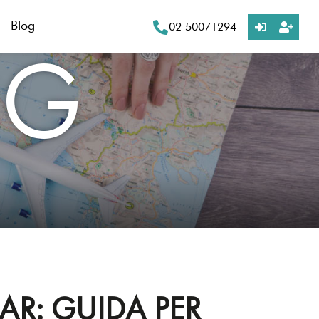
Blog
02 50071294
OG
R: GUIDA PER