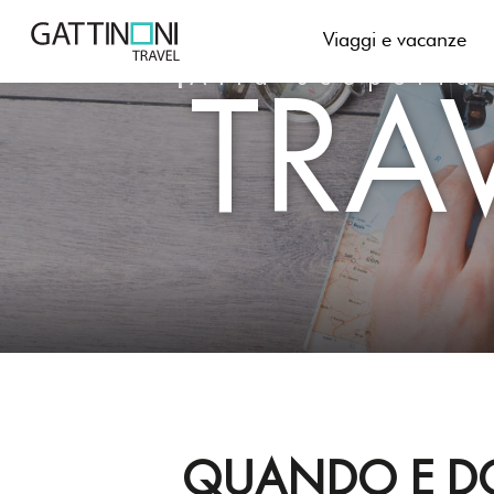
Skip
to
Viaggi e vacanze
TRA
content
Alla scoperta
QUANDO E DO