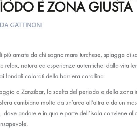
RIODO E ZONA GIUSTA
 DA
GATTINONI
li più amate da chi sogna mare turchese, spiagge di s
 relax, natura ed esperienze autentiche: dalla vita lent
i fondali colorati della barriera corallina.
iaggio a Zanzibar
, la scelta del periodo e della zona 
fera cambiano molto da un’area all’altra e da un mese 
r
,
dove andare
e in quale parte dell’isola conviene al
onsapevole.