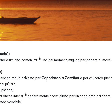
rnale”)
eno e umidità contenuta. È uno dei momenti migliori per godere di mare e
a)
eriodo molto richiesto per
Capodanno a Zanzibar
e per chi cerca pien
i più alti.
 piogge)
 anche intensi. È generalmente sconsigliato per un soggiorno balneare cl
eteo variabile.