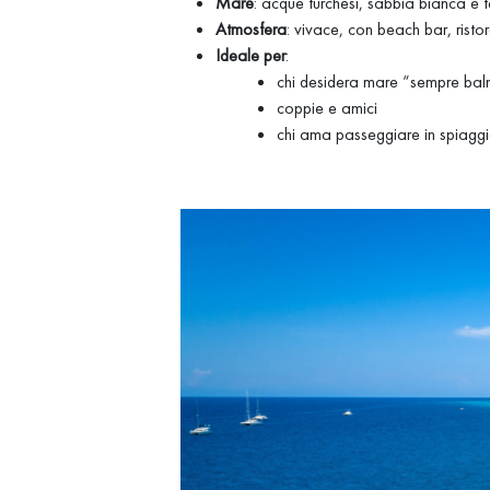
Mare
: acque turchesi, sabbia bianca e 
Atmosfera
: vivace, con beach bar, risto
Ideale per
:
chi desidera mare “sempre bal
coppie e amici
chi ama passeggiare in spiaggi