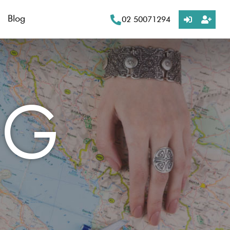
Blog
02 50071294
OG