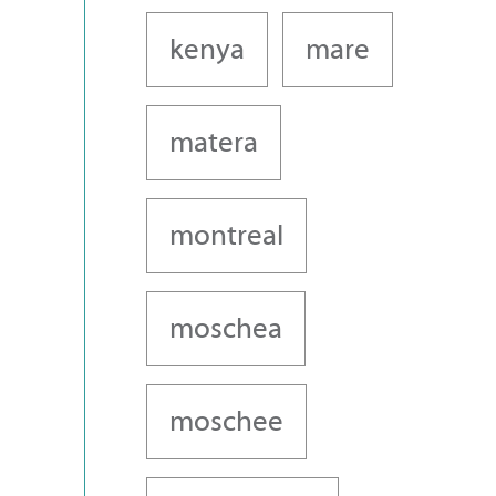
kenya
mare
matera
montreal
moschea
moschee