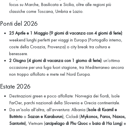
focus su Marche, Basilicata e Sicilia, oltre alle regioni più
classiche come Toscana, Umbria e Lazio.
Ponti del 2026
25 Aprile e 1 Maggio
(9 giorni di vacanza con 4 giorni di ferie)
:
weekend lunghi perfetti per viaggi in Europa (Portogallo interno,
coste della Croazia, Provenza) o city break tra cultura e
benessere.
2 Giugno (4 giorni di vacanza con 1 giorno di ferie)
: un’ottima
occasione per una fuga fuori stagione, tra Mediterraneo ancora
non troppo affollato e mete nel Nord Europa.
Estate 2026
Destinazioni green e poco affollate: Norvegia dei fiordi, Isole
FarOer, parchi nazionali della Slovenia e Grecia continentale.
Da un’isola all’altra, all’avventura: Albania (
Isole di Ksamil e
Butrinto
o
Sazan e Karaburun
), Cicladi (
Mykonos, Paros, Naxos,
Santorini
), Vietnam (
arcipelago di Phu Quoc
e
baia di Ha Long
) e