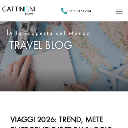
Skip
to
02 50071294
content
Alla scoperta del Mondo
TRAVEL BLOG
VIAGGI 2026: TREND, METE