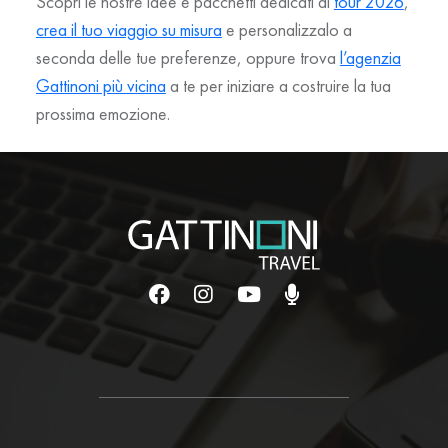
Scopri le nostre idee e pacchetti dedicati ai
tour 2026
,
crea il tuo viaggio su misura
e personalizzalo a
seconda delle tue preferenze
,
oppure trova
l’agenzia
Gattinoni più vicina
a te
per iniziare a costruire la tua
prossima emozione.