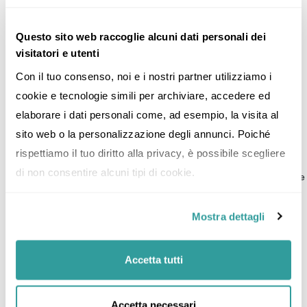
Questo sito web raccoglie alcuni dati personali dei
Le preferenze dei viaggiatori evolvono con il tempo.
visitatori e utenti
Ecco i format di viaggio che saranno più richiesti nel
Con il tuo consenso, noi e i nostri partner utilizziamo i 
2026:
cookie e tecnologie simili per archiviare, accedere ed 
Viaggi sostenibili
elaborare i dati personali come, ad esempio, la visita al 
Itinerari studiati per ridurre l’impatto ambientale, soggiorni in
sito web o la personalizzazione degli annunci. Poiché 
strutture eco-friendly e attività che valorizzano la natura.
rispettiamo il tuo diritto alla privacy, è possibile scegliere 
Luxury experience personalizzate
di non consentire alcuni tipi di cookie.
Resort esclusivi, tour privati e servizi dedicati per vivere esperienze
autentiche e di alto livello.
Avventura e outdoor
Mostra dettagli
Spazio a trekking, biking, sport outdoor e microviaggi esplorativi,
tra parchi naturali e destinazioni meno conosciute. Un esempio di
viaggio di questo tipo? L’
ovest degli Stati Uniti
!
Accetta tutti
Viaggi culturali e immersivi
Laboratori, lezioni con popolazione local e visite a realtà
Accetta necessari