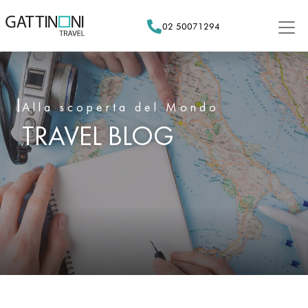
Skip
to
02 50071294
content
Alla scoperta del Mondo
TRAVEL BLOG