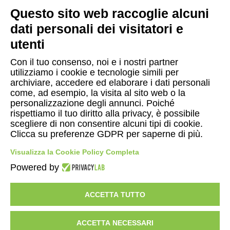
Questo sito web raccoglie alcuni
dati personali dei visitatori e
utenti
Con il tuo consenso, noi e i nostri partner
utilizziamo i cookie e tecnologie simili per
ASSISTENZA
archiviare, accedere ed elaborare i dati personali
Servizio clienti online
come, ad esempio, la visita al sito web o la
personalizzazione degli annunci. Poiché
rispettiamo il tuo diritto alla privacy, è possibile
scegliere di non consentire alcuni tipi di cookie.
Clicca su preferenze GDPR per saperne di più.
© Copyright 2026 Gattinoni Travel Network s.r.l.
|
P.I.
Visualizza la Cookie Policy Completa
02713750137
|
Licenza n. 21414 del 08.06.2006
|
Polizza RC n.
Powered by
210328029
UNIPOL SAI
- Fondo Vacanze Felici
ACCETTA TUTTO
ACCETTA NECESSARI