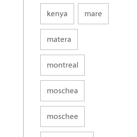
kenya
mare
matera
montreal
moschea
moschee