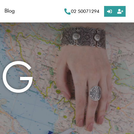
Blog
02 50071294
OG